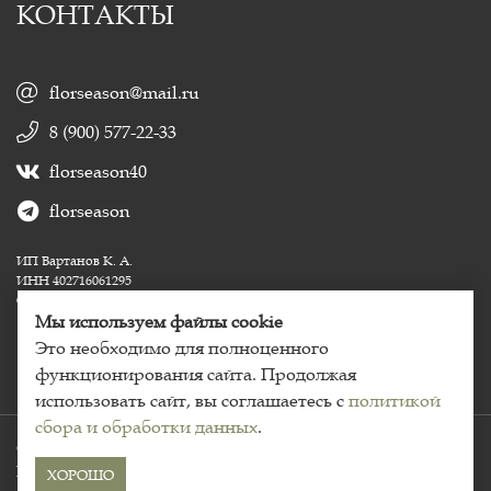
КОНТАКТЫ
florseason@mail.ru
8 (900) 577-22-33
florseason40
florseason
ИП Вартанов К. А.
ИНН 402716061295
ОГРНИП 324400000039235
Мы используем файлы cookie
Это необходимо для полноценного
функционирования сайта. Продолжая
использовать сайт, вы соглашаетесь с
политикой
сбора и обработки данных
.
Copyright © 2020 - 2026. Florseason, сеть цветочных салонов.
Политика конфиденциальности
Пользовательское
ХОРОШО