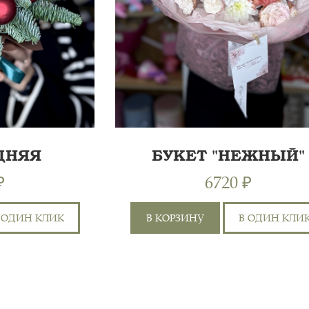
ДНЯЯ
БУКЕТ "НЕЖНЫЙ"
КА
₽
6720 ₽
 ОДИН КЛИК
В КОРЗИНУ
В ОДИН КЛИ
РОЗА КУСТОВАЯ 50СМ,
РОЗА 60 СМ, ГВОЗДИКА
6
ЦВЕТНАЯ, ЛИЛИЯ,