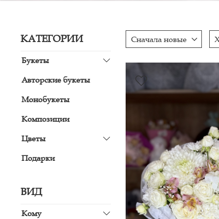
КАТЕГОРИИ
Сначала новые
Букеты
Авторские букеты
Монобукеты
Композиции
Цветы
Подарки
ВИД
Кому