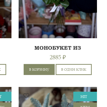
МОНОБУКЕТ ИЗ
БЕЛЫХ РОЗ
2885 ₽
К
В КОРЗИНУ
В ОДИН КЛИК
T
HIT
0 СМ
70 СМ
РОЗА ЭКВАДОР 70 СМ
5 СМ