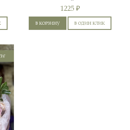
ОЛЕНЁНОК
1225 ₽
К
В КОРЗИНУ
В ОДИН КЛИК
EW
0 СМ
30 СМ
НОБИЛИС, БИОФЛОРА,
ПЛЁНКА, ЛЕНТА
5 СМ
20 СМ