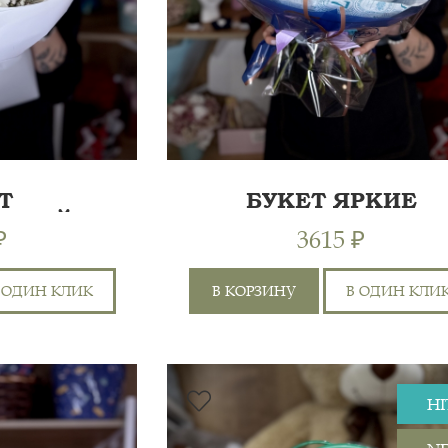
Т
БУКЕТ ЯРКИЕ
ЖНЫЙ"
ЭМОЦИИ
₽
3615 ₽
 ОДИН КЛИК
В КОРЗИНУ
В ОДИН КЛИ
ГОРТЕНЗИЯ 1ШТ,
55 СМ
HI
ХРИЗАНТЕМА КУСТОВАЯ
6
Я
2ШТ, САНТИНИ 3ШТ, РОЗА
50 СМ
5
ШТ,
60СМ 3ШТ, ГЕРБЕРА 1ШТ,