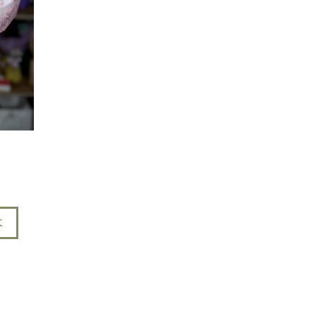
К
0 СМ