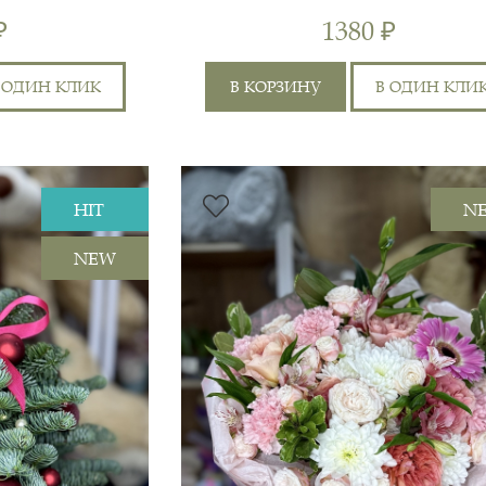
РОЗ
КОМПОЗИЦИЯ
₽
1380 ₽
 ОДИН КЛИК
В КОРЗИНУ
В ОДИН КЛИ
HIT
N
НОБИЛИС, ГВОЗДИКА
4
70 СМ
ШТ,
ЦВЕТНАЯ, СУМКА,
NEW
2
25 СМ
ТИШЬЮ, БИОФЛОРА,