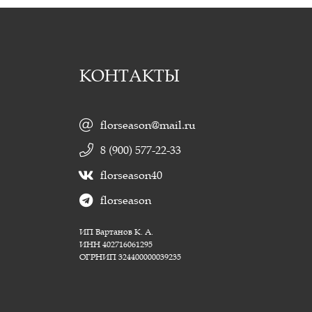
0 СМ
КОНТАКТЫ
florseason@mail.ru
8 (900) 577-22-33
florseason40
florseason
ИП Вартанов К. А.
ИНН 402716061295
ОГРНИП 324400000039235