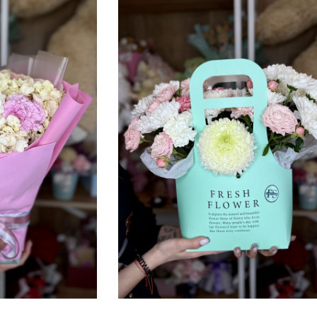
Я
2ШТ, САНТИНИ 3ШТ, РОЗА
35 СМ
5
60СМ 3ШТ, ГЕРБЕРА 1ШТ,
ГВОЗДИКА ЦВЕТНАЯ 3Ш...