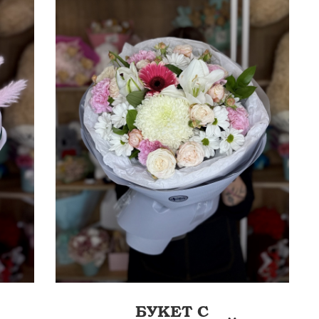
0 СМ
ЭК...
БУКЕТ С