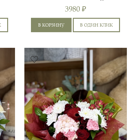
ХРИЗАНТЕМОЙ
3980 ₽
К
В КОРЗИНУ
В ОДИН КЛИК
ГВОЗДИКА ЦВЕТНАЯ 5ШТ,
ЛИЛИЯ 1ШТ, ХРИЗАНТЕМА
5 СМ
55 СМ
КУСТОВАЯ 3ШТ,
ХРИЗАНТЕМА
0 СМ
60 СМ
ОДНОГОЛОВАЯ 1ШТ,
РУСКУС 3ШТ, РО...