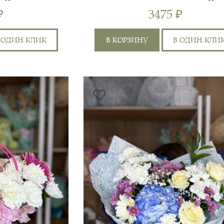
ЕЙ
"БЕЛОСНЕЖНЫЙ"
₽
3475 ₽
 ОДИН КЛИК
В КОРЗИНУ
В ОДИН КЛИ
РОЗА КУСТОВАЯ 50СМ
Я
4ШТ, ХРИЗАНТЕМА
30 СМ
5
Т,
ОДНОГОЛОВАЯ 1ШТ,
ХРИЗАНТЕМА КУСТОВАЯ
35 СМ
5
1ШТ, АЛЬСТРОМЕРИЯ 2ШТ,
ГОРТЕ...