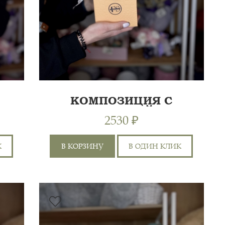
КОМПОЗИЦИЯ С
ГЕРБЕРОЙ
2530 ₽
К
В КОРЗИНУ
В ОДИН КЛИК
ГЕРБЕРА 1ШТ, ГВОЗДИКА
ЦВЕТНАЯ 4ШТ,
30 СМ
ХРИЗАНТЕМА КУСТОВАЯ
2ШТ, АЛЬСТРОМЕРИЯ 2ШТ,
35 СМ
0 СМ
ГИПСОФИЛА 1ШТ, РОЗА