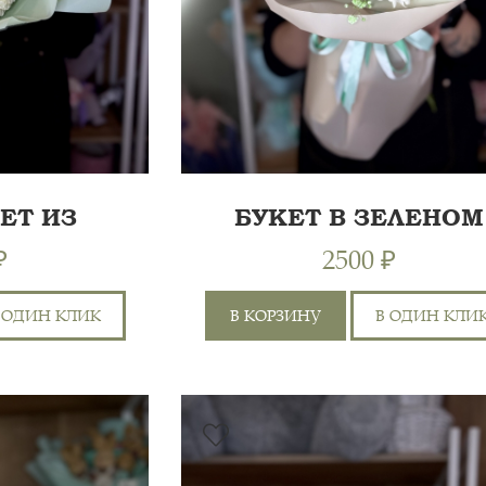
ЕТ ИЗ
БУКЕТ В ЗЕЛЕНОМ
ТЕМ
ЦВЕТЕ
₽
2500 ₽
 ОДИН КЛИК
В КОРЗИНУ
В ОДИН КЛИ
ХРИЗАНТЕМА КУСТОВАЯ,
60 СМ
6
ГИПСОФИЛА, ПЛЁНКА,