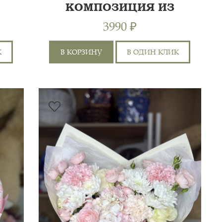
КОМПОЗИЦИЯ ИЗ
КУСТОВЫХ РОЗ
3990 ₽
К
В КОРЗИНУ
В ОДИН КЛИК
САНТИНИ 2ШТ,
ХРИЗАНТЕМА
0 СМ
40 СМ
ОДНОГОЛОВАЯ 1ШТ,
ГЕРБЕРА 1ШТ, РОЗА 60СМ
0 СМ
50 СМ
1ШТ, РОЗА КУСТОВАЯ 5ШТ,
ГИПСОФИЛА 2Ш...