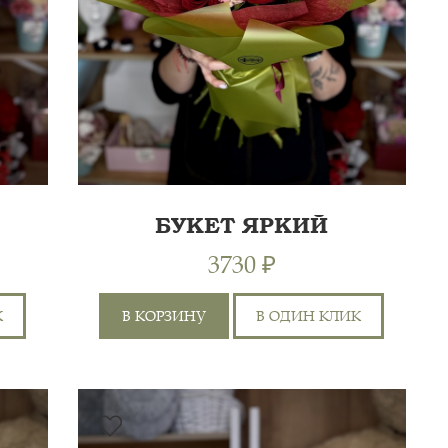
БУКЕТ ЯРКИЙ
3730 ₽
К
В КОРЗИНУ
В ОДИН КЛИК
ЭКВАДОР 70СМ 3ШТ,
ГОРТЕНЗИЯ 1ШТ,
60 СМ
ХРИЗАНТЕМА КУСТОВАЯ
0 СМ