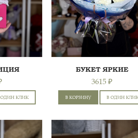
ИЦИЯ
БУКЕТ ЯРКИЕ
СТЬ
ЭМОЦИИ
₽
3615 ₽
 ОДИН КЛИК
В КОРЗИНУ
В ОДИН КЛИ
ГОРТЕНЗИЯ 1ШТ,
30 СМ
ХРИЗАНТЕМА КУСТОВАЯ
6