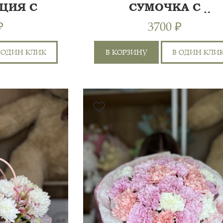
ЦИЯ С
СУМОЧКА С
ИЯМИ
ХРИЗАНТЕМОЙ
₽
3700 ₽
 ОДИН КЛИК
В КОРЗИНУ
В ОДИН КЛИ
ХРИЗАНТЕМА КУСТОВАЯ
ОР
5ШТ, ХРИЗАНТЕМА
4
ОДНОГОЛОВАЯ 2ШТ,
40 СМ
АЯ
КУСТОВАЯ РОЗА 50СМ
5
45 СМ
РА,
3ШТ, ГВОЗДИКА ЦВЕТНАЯ
5ШТ, Р...