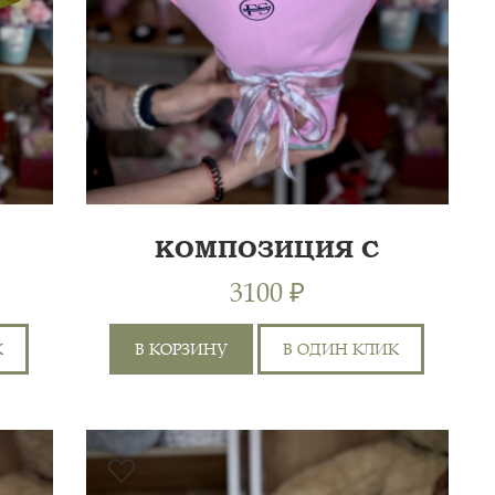
КОМПОЗИЦИЯ С
ГОРТЕНЗИЯМИ
3100 ₽
К
В КОРЗИНУ
В ОДИН КЛИК
РОЗА 60СМ 1ШТ, ЭКВАДОР
0 СМ
70СМ 2ШТ, ГОРТЕНЗИЯ
40 СМ