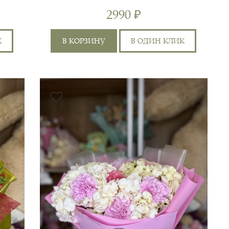
НЕЖНОСТЬ
2990 ₽
К
В КОРЗИНУ
В ОДИН КЛИК
ГВОЗДИКА ЦВЕТНАЯ
12ШТ, ГЕРБЕРА 1ШТ,
5 СМ
30 СМ
АЛЬСТРОМЕРИЯ 2ШТ,
ХРИЗАНТЕМА КУСТОВАЯ
0 СМ
35 СМ
4ШТ, РОЗА 60СМ 1ШТ,
СУМКА,...