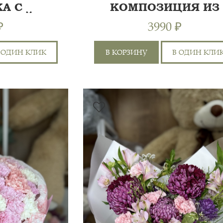
А С
КОМПОЗИЦИЯ ИЗ
ЕМОЙ
КУСТОВЫХ РОЗ
₽
3990 ₽
 ОДИН КЛИК
В КОРЗИНУ
В ОДИН КЛИ
Я
САНТИНИ 2ШТ,
ХРИЗАНТЕМА
40 СМ
4
ОДНОГОЛОВАЯ 1ШТ,
ГЕРБЕРА 1ШТ, РОЗА 60СМ
50 СМ
5
АЯ
1ШТ, РОЗА КУСТОВАЯ 5ШТ,
ГИПСОФИЛА 2Ш...