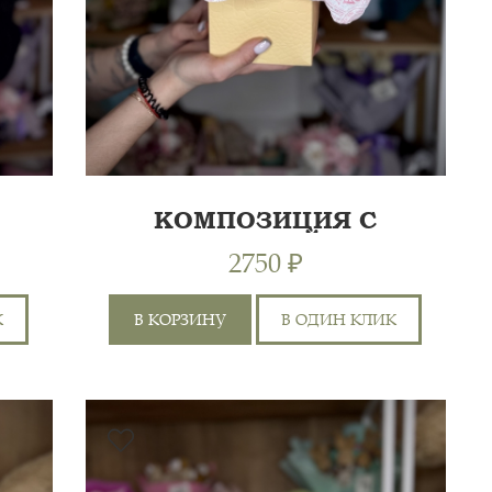
КОМПОЗИЦИЯ С
ЛИЛИЕЙ
2750 ₽
К
В КОРЗИНУ
В ОДИН КЛИК
САНТИНИ 3ШТ,
ХРИЗАНТЕМА КУСТОВАЯ
30 СМ
1ШТ, ЭКВАДОР 70СМ 1ШТ,
ЛИЛИЯ 1ШТ, РОЗА
35 СМ
0 СМ
КУСТОВАЯ 50СМ 1ШТ,