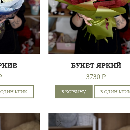
РКИЕ
БУКЕТ ЯРКИЙ
ИИ
₽
3730 ₽
 ОДИН КЛИК
В КОРЗИНУ
В ОДИН КЛИ
ЭКВАДОР 70СМ 3ШТ,
ГОРТЕНЗИЯ 1ШТ,
6
Я
ХРИЗАНТЕМА КУСТОВАЯ
60 СМ