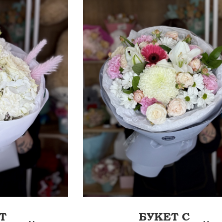
60 СМ
5
ЛЕНТА
Т
БУКЕТ С