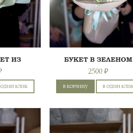
ЕТ ИЗ
БУКЕТ В ЗЕЛЕНОМ
ТЕМ
ЦВЕТЕ
₽
2500 ₽
 ОДИН КЛИК
В КОРЗИНУ
В ОДИН КЛИ
ХРИЗАНТЕМА КУСТОВАЯ,
60 СМ
6
ГИПСОФИЛА, ПЛЁНКА,