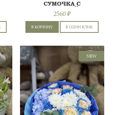
СУМОЧКА С
ГЕРБЕРОЙ
2560 ₽
К
В КОРЗИНУ
В ОДИН КЛИК
ХРИЗАНТЕМА КУСТОВАЯ
2ШТ, ХРИЗАНТЕМА
0 СМ
25 СМ
NEW
ОДНОГОЛОВАЯ 1ШТ,
ГЕРБЕРА 1ШТ,
0 СМ
30 СМ
АЛЬСТРОМЕРИЯ 4ШТ,
ГВОЗДИКА ЦВЕТНАЯ...