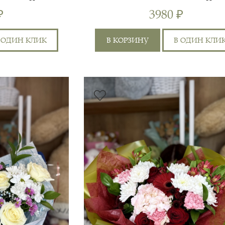
ЖНЫЙ"
ХРИЗАНТЕМОЙ
₽
3980 ₽
 ОДИН КЛИК
В КОРЗИНУ
В ОДИН КЛИ
ГВОЗДИКА ЦВЕТНАЯ 5ШТ,
ЛИЛИЯ 1ШТ, ХРИЗАНТЕМА
55 СМ
5
КУСТОВАЯ 3ШТ,
Я
ХРИЗАНТЕМА
50 СМ
6
ШТ,
ОДНОГОЛОВАЯ 1ШТ,
РУСКУС 3ШТ, РО...