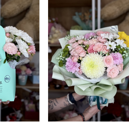
ОЗА
2ШТ, АЛЬСТРОМЕРИЯ 3ШТ,
5
55 СМ
,
ГЕРБЕРА 1ШТ, ГВОЗДИКА
..
ЦВ...