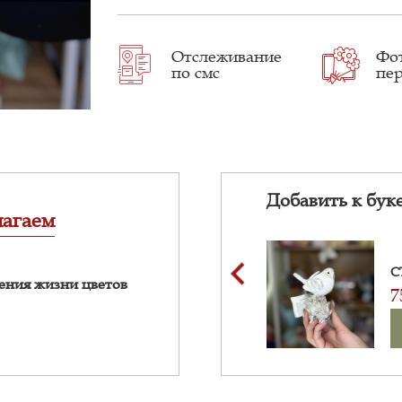
Отслеживание
Фо
по смс
пе
Добавить к бук
лагаем
С
ения жизни цветов
7