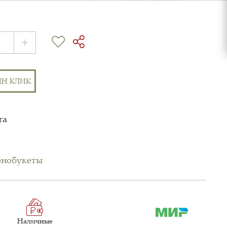
ИН КЛИК
та
нобукеты
Наличные