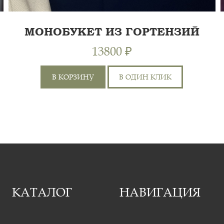
МОНОБУКЕТ ИЗ ГОРТЕНЗИЙ
13800 ₽
В КОРЗИНУ
В ОДИН КЛИК
КАТАЛОГ
НАВИГАЦИЯ
55 СМ
ГОРТЕНЗИЯ 27ШТ, ЛЕНТА
60 СМ