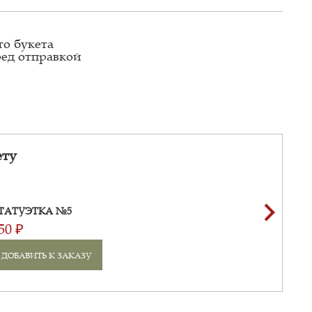
то букета
ред отправкой
ету
ТАТУЭТКА №5
50 ₽
ДОБАВИТЬ К ЗАКАЗУ