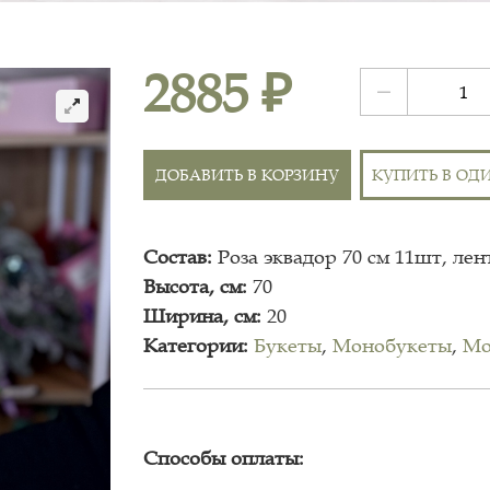
2885 ₽
ДОБАВИТЬ В КОРЗИНУ
КУПИТЬ В ОД
Состав:
Роза эквадор 70 см 11шт, лен
Высота, см:
70
Ширина, см:
20
Категории:
Букеты
,
Монобукеты
,
Мо
Способы оплаты: