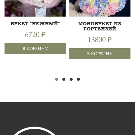
БУКЕТ "НЕЖНЫЙ"
МОНОБУКЕТ ИЗ
ГОРТЕНЗИЙ
6720 ₽
13800 ₽
В КОРЗИНУ
РОЗА КУСТОВАЯ 50СМ,
В КОРЗИНУ
РОЗА 60 СМ, ГВОЗДИКА
60 СМ
ЦВЕТНАЯ, ЛИЛИЯ,
55 СМ
ПИТТОСПОРУМ ИЛАН,
70 СМ
ГОРТЕНЗИЯ 27ШТ, ЛЕНТА
ХРИЗАНТЕМА
60 СМ
КУСТОВАЯ, АЛЬС...